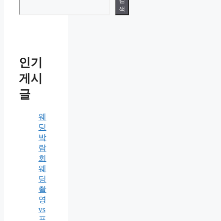
검
색
인기
게시
글
웨
딩
박
람
회
웨
딩
촬
영
vs
프