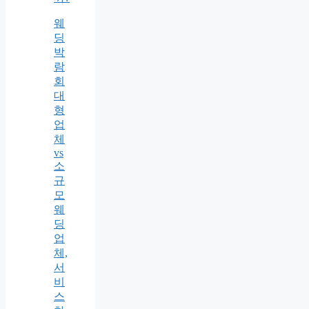
웨
딩
박
람
회
대
형
업
체
vs
소
규
모
웨
딩
업
체,
서
비
스