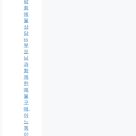
람
회
예
물
상
담
vs
부
모
님
과
함
께
한
예
물
구
매,
어
느
쪽
이