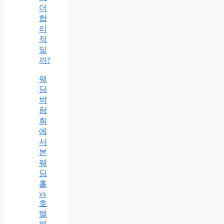
더
합
리
적
일
까?
웨
딩
박
람
회
에
서
본
웨
딩
홀
vs
호
텔