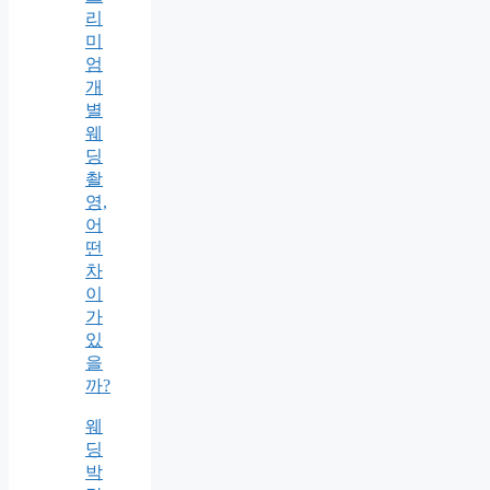
리
미
엄
개
별
웨
딩
촬
영,
어
떤
차
이
가
있
을
까?
웨
딩
박