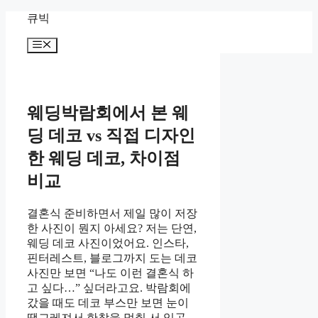
Skip
큐빅
to
content
Menu
웨딩박람회에서 본 웨
딩 데코 vs 직접 디자인
한 웨딩 데코, 차이점
비교
결혼식 준비하면서 제일 많이 저장
한 사진이 뭔지 아세요? 저는 단연,
웨딩 데코 사진이었어요. 인스타,
핀터레스트, 블로그까지 도는 데코
사진만 보면 “나도 이런 결혼식 하
고 싶다…” 싶더라고요. 박람회에
갔을 때도 데코 부스만 보면 눈이
땡그레져서 한참을 멈춰 서 있곤