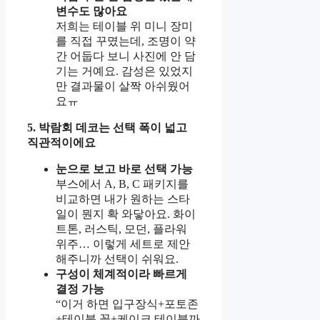
변수도 많아요
저희는 테이블 위 미니 장미
를 직접 꾸몄는데, 조명이 약
간 어둡다 보니 사진에 안 담
기는 거예요. 감성은 있었지
만 결과물이 살짝 아쉬웠어
요ㅠ
5. 박람회 데코는 선택 폭이 넓고
직관적이에요
눈으로 보고 바로 선택 가능
부스에서 A, B, C 패키지를
비교하면 내가 원하는 스타
일이 뭔지 확 와닿아요. 화이
트톤, 러스틱, 모던, 플라워
위주… 이렇게 세트로 제안
해주니까 선택이 쉬워요.
구성이 체계적이라 빠르게
결정 가능
“이거 하면 입구장식+포토존
+테이블 꽃+케이크 테이블까