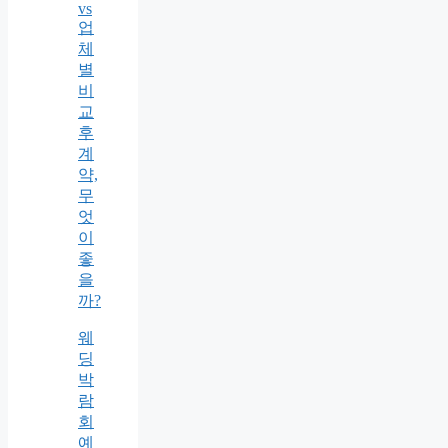
vs
업
체
별
비
교
후
계
약,
무
엇
이
좋
을
까?
웨
딩
박
람
회
예