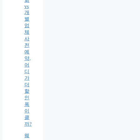
회
vs
개
별
업
체
사
전
예
약,
어
디
가
더
할
인
폭
이
클
까?
웨