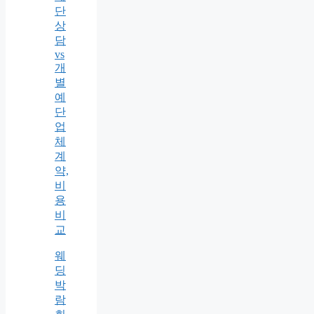
단
상
담
vs
개
별
예
단
업
체
계
약,
비
용
비
교
웨
딩
박
람