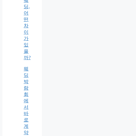
웨
딩,
어
떤
차
이
가
있
을
까?
웨
딩
박
람
회
에
서
바
로
계
약