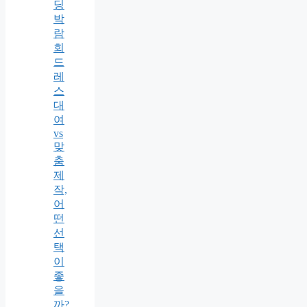
딩
박
람
회
드
레
스
대
여
vs
맞
춤
제
작,
어
떤
선
택
이
좋
을
까?