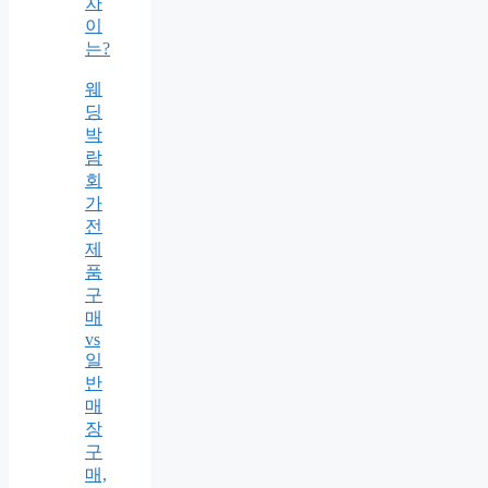
차
이
는?
웨
딩
박
람
회
가
전
제
품
구
매
vs
일
반
매
장
구
매,