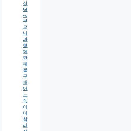
상
담
vs
부
모
님
과
함
께
한
예
물
구
매,
어
느
쪽
이
더
합
리