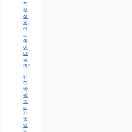
직
접
섭
외,
어
느
쪽
이
나
을
까?
웨
딩
박
람
회
vs
개
별
업
체