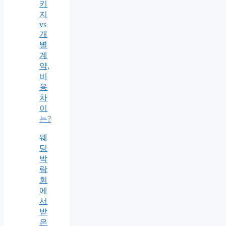
키
지
vs
개
별
계
약,
비
용
차
이
는?
웨
딩
박
람
회
에
서
받
은