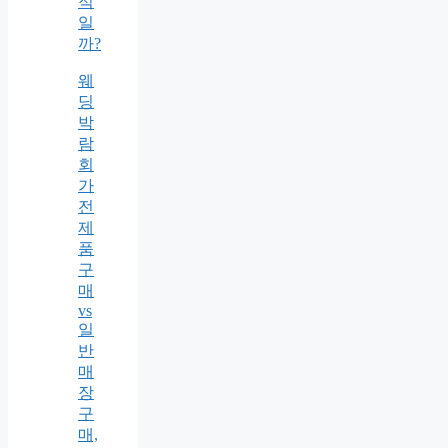
적
일
까?
웨
딩
박
람
회
가
전
제
품
구
매
vs
일
반
매
장
구
매,