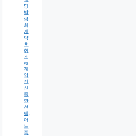
딩
박
람
회
계
약
후
취
소
vs
계
약
전
신
중
한
선
택,
어
느
쪽