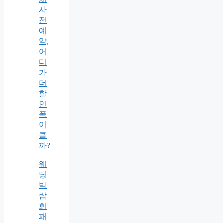
사
전
예
약,
어
디
가
더
할
인
폭
이
클
까?
웨
딩
박
람
회
패