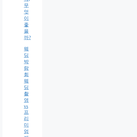
무
엇
이
좋
을
까?
웨
딩
박
람
회
웨
딩
촬
영
vs
프
리
미
엄