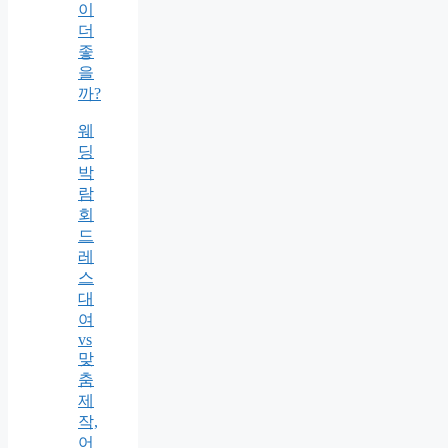
이
더
좋
을
까?
웨
딩
박
람
회
드
레
스
대
여
vs
맞
춤
제
작,
어