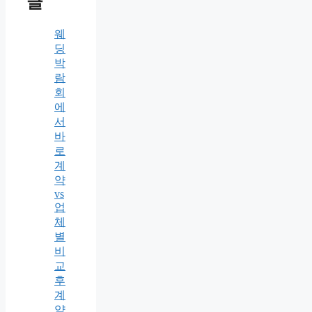
글
웨
딩
박
람
회
에
서
바
로
계
약
vs
업
체
별
비
교
후
계
약,