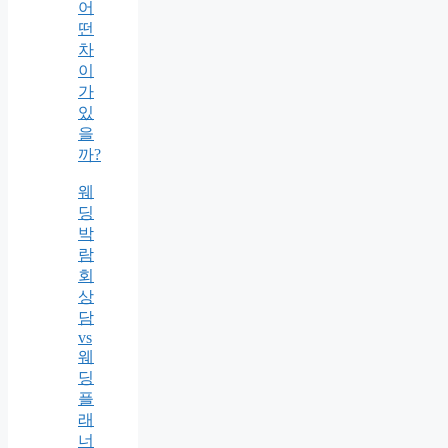
어
떤
차
이
가
있
을
까?
웨
딩
박
람
회
상
담
vs
웨
딩
플
래
너