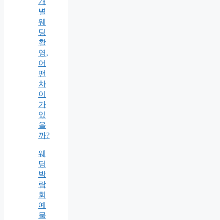
개
별
웨
딩
촬
영,
어
떤
차
이
가
있
을
까?
웨
딩
박
람
회
예
물