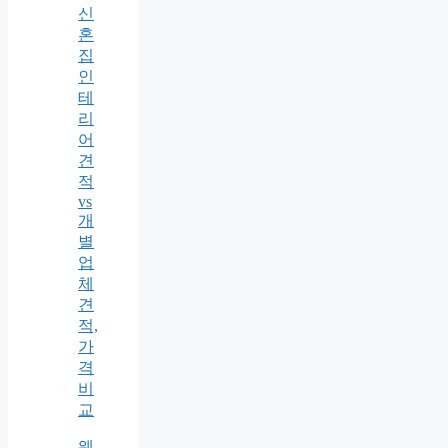
신
혼
집
인
테
리
어
견
적
vs
개
별
업
체
견
적,
가
격
비
교
웨